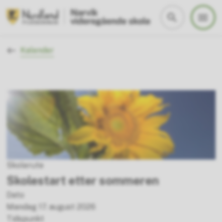
Narvik vgs
Du er her:
Kalender
Skolerute
Skolestart etter sommeren
Dato
Mandag 17. august 2026
Tidspunkt