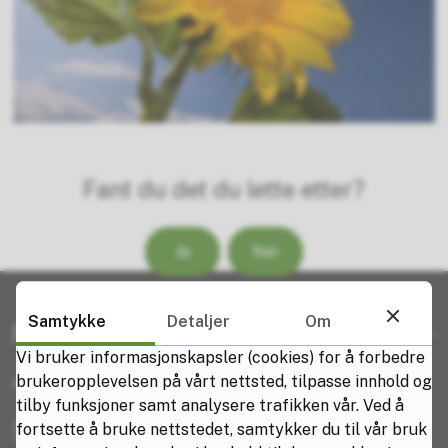
f
o
i
n
l
b
(
i
.
l
i
d
c
e
s
Fant du det du lette etter?
)
Ja
Nei
Samtykke
Detaljer
Om
Resepsjonen
Vi bruker informasjonskapsler (cookies) for å forbedre
brukeropplevelsen på vårt nettsted, tilpasse innhold og
Rektor:
Mette Sverdrup
tilby funksjoner samt analysere trafikken vår. Ved å
Send en E-post til skolen
fortsette å bruke nettstedet, samtykker du til vår bruk