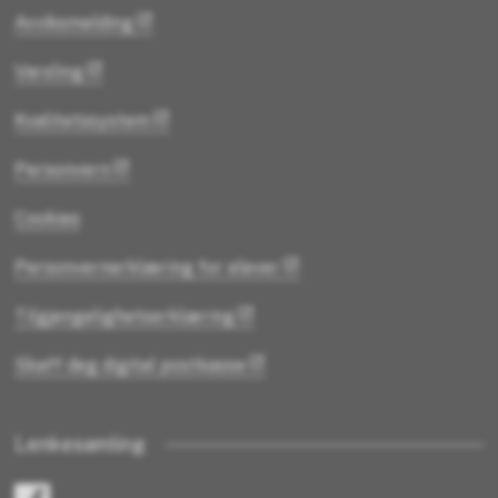
Avviksmelding
Varsling
Kvalitetssystem
Personvern
Cookies
Personvernerklæring for elever
Tilgjengelighetserklæring
Skaff deg digital postkasse
Lenkesamling