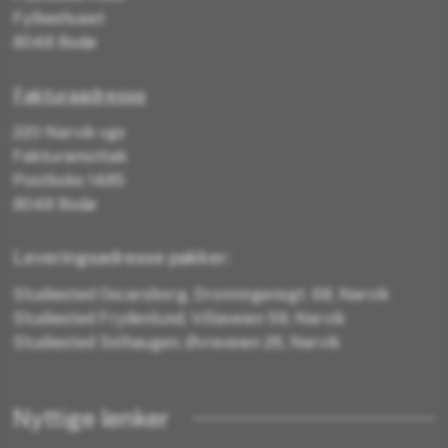
Fylkeshuset
8048 Bodø
Fakturaadresse
220 Narvik vgs
Fakturamottak
Postboks 1485
8048 Bodø
Leveringsadresse pakker:
Studiested Oscarsborg, Dronningensgt. 68, Narvik
Studiested Frydenlund, Villaveien 59, Narvik
Studiested Solhaugen, Øvreveien 26, Narvik
Nyttige lenker