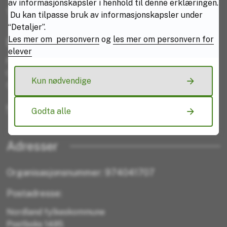
av informasjonskapsler i henhold til denne erklæringen.
Telefon:
75 65 65 00
Du kan tilpasse bruk av informasjonskapsler under
“Detaljer”.
Les mer om personvern
og
les mer om personvern for
Besøksadresser:
elever
Frydenlund: Villaveien 59
Oscarsborg: Dronningens gate 68
Kun nødvendige
Solhaugen: Øvreveien 26
Kontakt web-ansvarlig
Godta alle
Adresser
Organisasjonsnummer: 974041707
Postadresse:
Nordland fylkeskommune
Postboks 1485