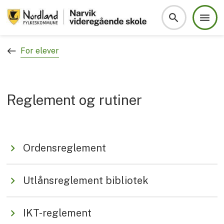
Avdeling for voksnes læring
Du er her:
For elever
Reglement og rutiner
Ordensreglement
Utlånsreglement bibliotek
IKT-reglement