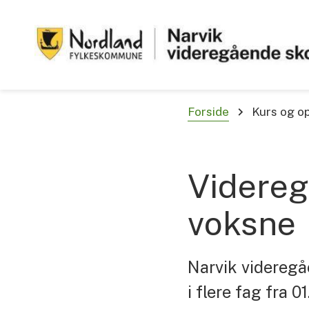
Avdeling for voksnes læring
Du er her:
Forside
Kurs og o
Videreg
voksne
Narvik videregå
i flere fag fra 0