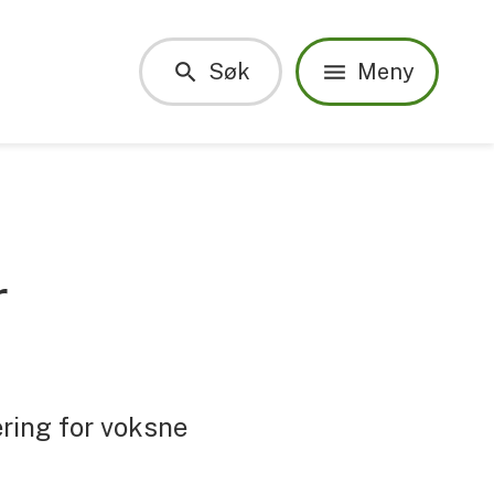
Søk
Meny
r
ring for voksne