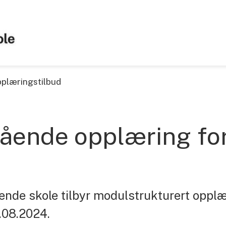
pplæringstilbud
ående opplæring fo
ende skole tilbyr modulstrukturert opplæ
1.08.2024.