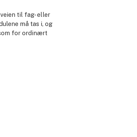
ien til fag- eller
ulene må tas i, og
som for ordinært