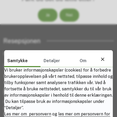
Ja
Nei
Resepsjonen
Rektor:
Mette Sverdrup
Samtykke
Detaljer
Om
Send en E-post til skolen
Vi bruker informasjonskapsler (cookies) for å forbedre
brukeropplevelsen på vårt nettsted, tilpasse innhold og
Telefon:
75 65 65 00
tilby funksjoner samt analysere trafikken vår. Ved å
fortsette å bruke nettstedet, samtykker du til vår bruk
Besøksadresser:
av informasjonskapsler i henhold til denne erklæringen.
Du kan tilpasse bruk av informasjonskapsler under
Frydenlund: Villaveien 59
“Detaljer”.
Oscarsborg: Dronningens gate 68
Les mer om personvern
og
les mer om personvern for
Solhaugen: Øvreveien 26