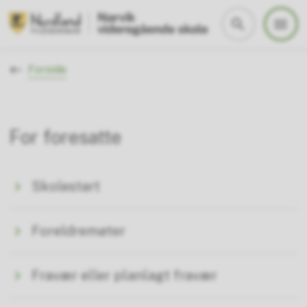
Narvik vgs
Du er her:
Forside
For foresatte
Skolestart
Foreldremøter
Fravær eller planlagt fravær