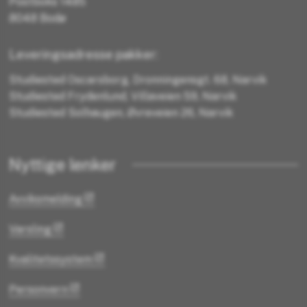
Postboks 1485
8048 Bodø
Leveringsadresse pakker:
Studiested Oscarsborg, Dronningensgt. 68, Narvik
Studiested Frydenlund, Villaveien 59, Narvik
Studiested Solhaugen, Øvreveien 26, Narvik
Nyttige lenker
Avviksmelding
Varsling
Kvalitetssystem
Personvern