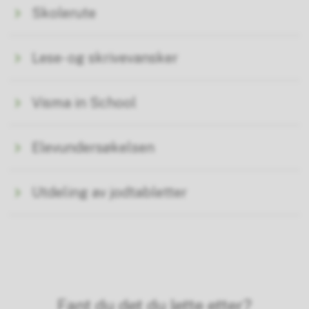
Skolerute
Lese- og skrivevansker
Visma in School
Elevundersøkelsen
Utdeling av jodtabletter
Fant du det du lette etter?