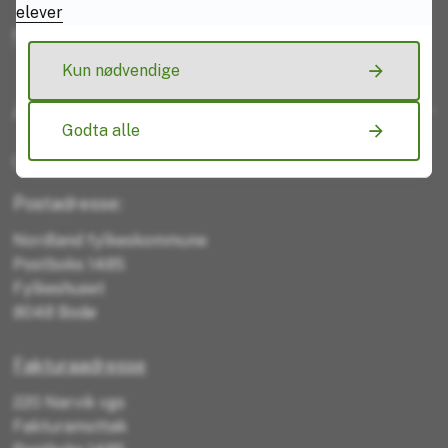
elever
Kontakt web-ansvarlig
Kun nødvendige
Adresser
Godta alle
Organisasjonsnummer: 974041707
Postadresse:
Nordland fylkeskommune
Postboks 1485
Fylkeshuset
8048 Bodø
Fakturaadresse
220 Narvik vgs
Fakturamottak