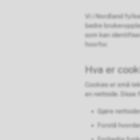
Vi i Nordland fylk
bedre brukeropplev
som kan identifise
hvorfor.
Hva er cook
Cookies er små tek
en nettside. Disse f
Gjøre nettside
Forstå hvorda
Forbedre funks