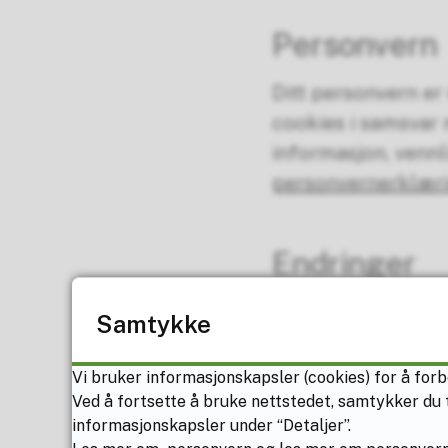
Personvern
Ditt personvern er 
cookies i samsvar 
informasjon, venn
personvernerklæri
Endringer
Vi kan oppdatere d
Samtykke
deg til å gjennomg
cookies.
Vi bruker informasjonskapsler (cookies) for å forb
Ved å fortsette å bruke nettstedet, samtykker du t
informasjonskapsler under “Detaljer”.