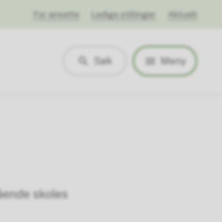
For ansatte
Ledige stillinger
Aktuelt
Søk
Meny
ående skoles