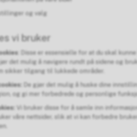
tillinger og valg
es vi bruker
ookies
: Disse er essensielle for at du skal kunn
gjør det mulig å navigere rundt på sidene og b
 sikker tilgang til lukkede områder.
cookies:
De gjør det mulig å huske dine innstill
gion, og gi mer forbedrede og personlige funksj
okies:
Vi bruker disse for å samle inn informasj
er våre nettsider, slik at vi kan forbedre bruk
en.