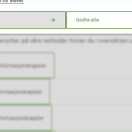
 for elever
ål om vår bruk av cookies, kan du kontakte os
Godta alle
75 65 01 23.
enytter på våre nettsider finner du i oversikten 
nformasjonskapsler
formasjonskapsler
formasjonskapsler