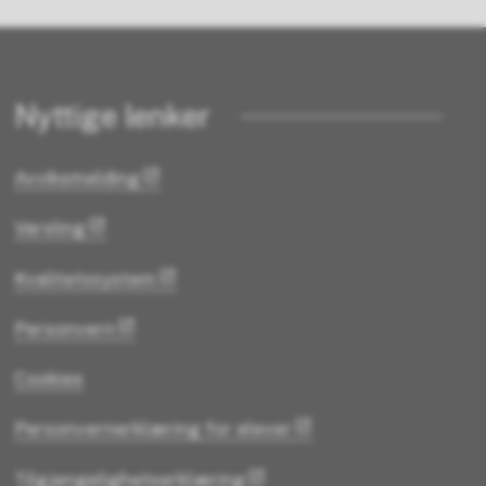
Nyttige lenker
Avviksmelding
Varsling
Kvalitetssystem
Personvern
Cookies
Personvernerklæring for elever
Tilgjengelighetserklæring