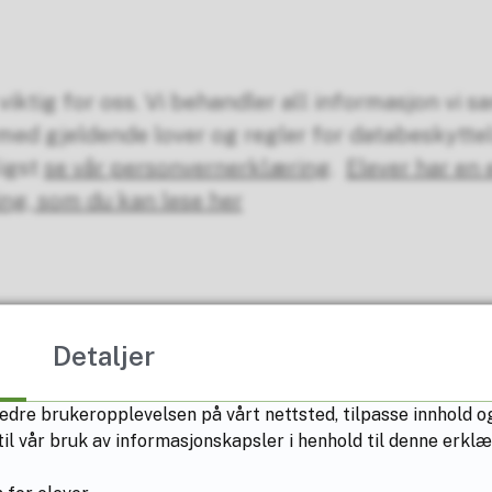
viktig for oss. Vi behandler all informasjon vi sa
med gjeldende lover og regler for databeskytte
ligst
se vår personvernerklæring
.
Elever har en
ng, som du kan lese her
enne informasjonen om cookies fra tid til annen
Detaljer
å denne siden jevnlig for å bli informert om hv
edre brukeropplevelsen på vårt nettsted, tilpasse innhold og
il vår bruk av informasjonskapsler i henhold til denne erkl