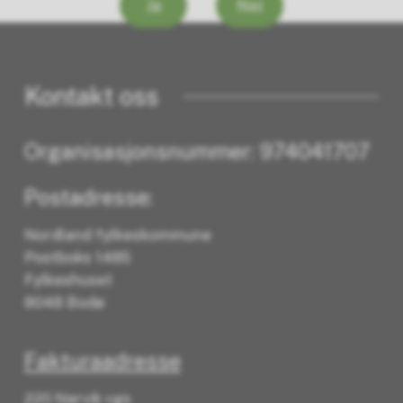
Ja
Nei
Kontakt oss
Organisasjonsnummer: 974041707
Postadresse:
Nordland fylkeskommune
Postboks 1485
Fylkeshuset
8048 Bodø
Fakturaadresse
220 Narvik vgs