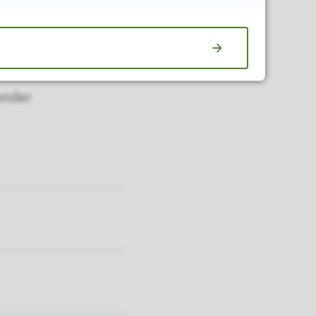
s på info@nfk.no
under