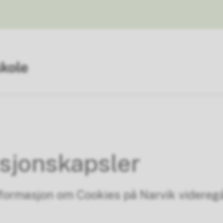
sjonskapsler
nformasjon om Cookies på Narvik videreg