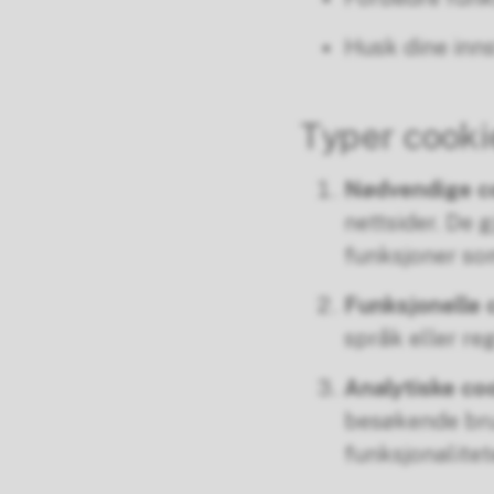
Husk dine inns
Typer cooki
Nødvendige c
nettsider. De 
funksjoner som
Funksjonelle 
språk eller re
Analytiske co
besøkende bruk
funksjonalitet