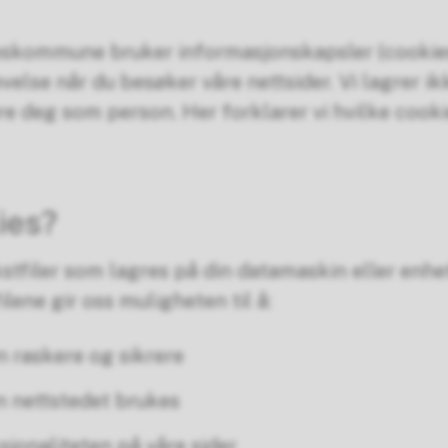
eskommune bruker informasjonskapsler (cookies
else når du besøker våre nettsider. Vi lagrer i
re deg som person. Her forklarer vi hvilke cooki
ies?
stfiler som lagres på din datamaskin eller enhe
ilene gir oss muligheten til å:
n raskere og sikrere
n nettstedet brukes
jonaliteten på våre sider