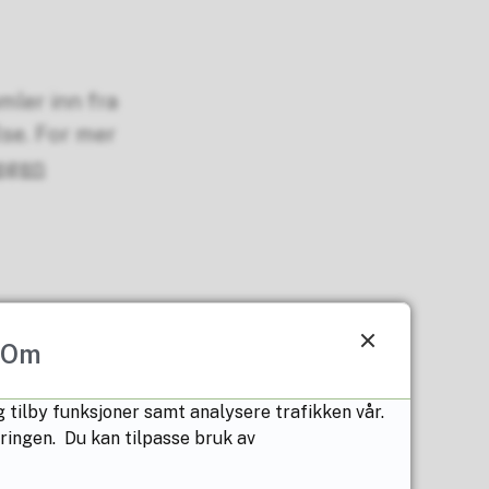
mler inn fra
lse. For mer
 egen
, og vi oppfordrer
Om
ordan vi bruker
 tilby funksjoner samt analysere trafikken vår.
æringen. Du kan tilpasse bruk av