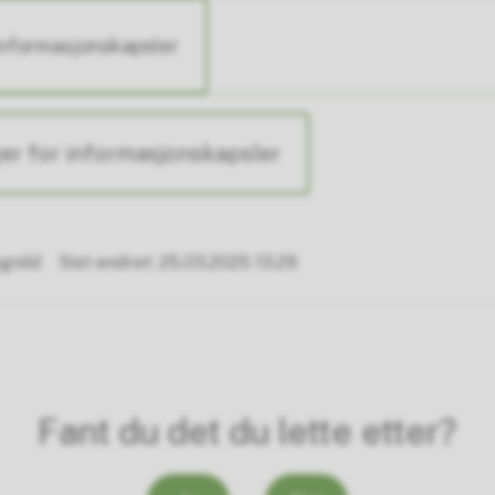
informasjonskapsler
ger for informasjonskapsler
gnild
Sist endret
25.03.2025 13.29
Fant du det du lette etter?