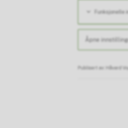
Funksjonelle 
Åpne innstillin
Publisert av
Håvard Vo