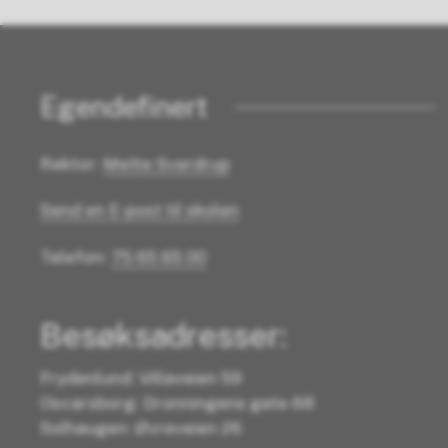
Egendefinert
Rektor:
Mette Sverdrup
Send en E-post til skolen
Telefon:
75 65 65 00
Besøksadresser:
Frydenlund: Villaveien 59
Oscarsborg: Dronningens gate 68
Solhaugen: Øvreveien 26