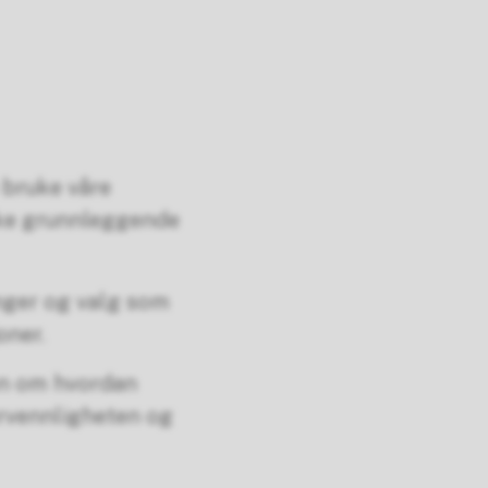
e bruke våre
ruke grunnleggende
inger og valg som
oner.
on om hvordan
ervennligheten og