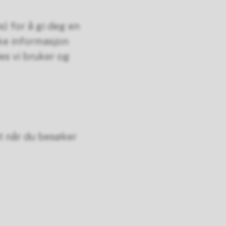
) for å gi deg en
kke informasjon
es vi bruker og
t når du besøker