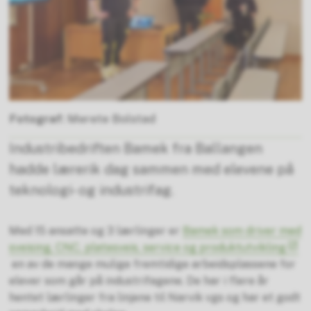
Merete Bolstad
Industribedriften Bamek fra Ballangen
hadde lærerik dag sammen med elevene på
teknologi- og industrifag.
Med 15 ansatte og 3 lærlinger er
Bamek som driver med
sveising, CNC, platesveis, service og produktutvikling
en av de mange mulige fremtidige arbeidsplassene for
elever som går på industrifagene. De har i flere år
hentet lærlinger fra linjene til Narvik vgs og har et godt