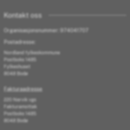
Kontakt oss
Organisasjonsnummer: 974041707
Postadresse:
Nordland fylkeskommune
Postboks 1485
Fylkeshuset
8048 Bodø
Fakturaadresse
220 Narvik vgs
Fakturamottak
Postboks 1485
8048 Bodø