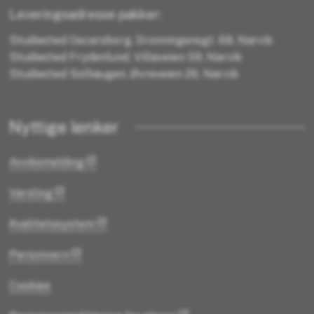
Leveringsadresse pakker:
Studiested Oscarsborg, Dronningensgt. 68, Narvik
Studiested Frydenlund, Villaveien 59, Narvik
Studiested Solhaugen, Øvreveien 26, Narvik
Nyttige lenker
Avviksmelding
Varsling
Kvalitetssystem
Personvern
Cookies