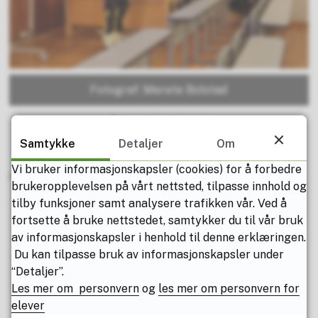
Fotograf: Merete Bolstad
Samtykke
Detaljer
Om
Vi bruker informasjonskapsler (cookies) for å forbedre
Publisert av
John Beer Omland
Sist endret
10.02.2023 08.38
brukeropplevelsen på vårt nettsted, tilpasse innhold og
tilby funksjoner samt analysere trafikken vår. Ved å
fortsette å bruke nettstedet, samtykker du til vår bruk
av informasjonskapsler i henhold til denne erklæringen.
Du kan tilpasse bruk av informasjonskapsler under
“Detaljer”.
Fant du det du lette etter?
Les mer om personvern
og
les mer om personvern for
elever