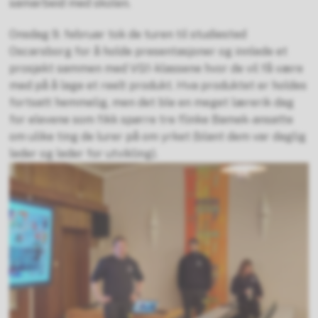
samarbeid med skolen.
Onsdag 9. februar tok de turen til studiested
Oscarsborg for å holde presentasjoner og innlede et
prosjekt sammen med VG1-klassene hvor de vil få være
med på å lage et reelt produkt. Hva produktet er holdes
fortsatt hemmelig, men det ble en meget lærerik dag
for elevene som fikk spørre tre flinke Bamek-ansatte
om ulike ting de lurer på om yrket (blant dem var daglig
leder og leder for utvikling).