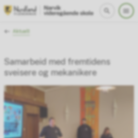
Narvik vgs
Du er her:
Aktuelt
Samarbeid med fremtidens
sveisere og mekanikere